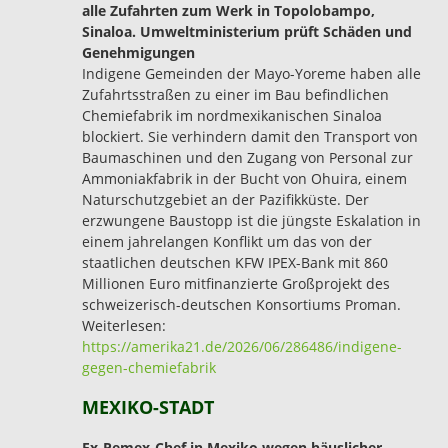
alle Zufahrten zum Werk in Topolobampo,
Sinaloa. Umweltministerium prüft Schäden und
Genehmigungen
Indigene Gemeinden der Mayo-Yoreme haben alle
Zufahrtsstraßen zu einer im Bau befindlichen
Chemiefabrik im nordmexikanischen Sinaloa
blockiert. Sie verhindern damit den Transport von
Baumaschinen und den Zugang von Personal zur
Ammoniakfabrik in der Bucht von Ohuira, einem
Naturschutzgebiet an der Pazifikküste. Der
erzwungene Baustopp ist die jüngste Eskalation in
einem jahrelangen Konflikt um das von der
staatlichen deutschen KFW IPEX-Bank mit 860
Millionen Euro mitfinanzierte Großprojekt des
schweizerisch-deutschen Konsortiums Proman.
Weiterlesen:
https://amerika21.de/2026/06/286486/indigene-
gegen-chemiefabrik
MEXIKO-STADT
Ex-Pemex-Chef in Mexiko wegen häuslicher