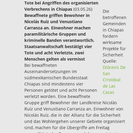
Tote bei Angriffen des organisierten
Verbrechens in Chiapas
(03.05.26)
Die
Bewaffnete griffen Bewohner in
betroffenen
Nicolás Ruíz und Venustiano
Gemeinden
Carranza an. Einwohner machen
in Chiapas
paramilitärische Gruppen und
fordern
kriminelle Banden verantwortlich.
wirksame
Staatsanwaltschaft bestätigt vier
Projekte für
Tote und acht Verletzte, zwei
Sicherheit
Menschen gelten als vermisst
Quelle:
Bei bewaffneten
Diócesis De
Auseinandersetzungen im
San
südmexikanischen Bundesstaat
Cristóbal
Chiapas sind mindestens vier
de Las
Personen getötet und acht Personen
Casas
verletzt worden. Eine bewaffnete
Gruppe griff Bewohner der Landkreise Nicolás
Ruíz und Venustiano Carranza an. Einwohner von
Nicolás Ruíz, die in der Allianz für die Sicherheit
und das Wohlergehen unserer Gebiete organisiert
sind, machen für die Übergriffe am Freitag