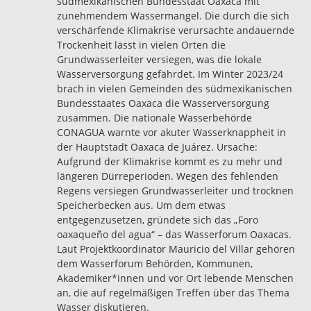
südmexikanischen Bundesstaat Oaxaca mit
zunehmendem Wassermangel. Die durch die sich
verschärfende Klimakrise verursachte andauernde
Trockenheit lässt in vielen Orten die
Grundwasserleiter versiegen, was die lokale
Wasserversorgung gefährdet. Im Winter 2023/24
brach in vielen Gemeinden des südmexikanischen
Bundesstaates Oaxaca die Wasserversorgung
zusammen. Die nationale Wasserbehörde
CONAGUA warnte vor akuter Wasserknappheit in
der Hauptstadt Oaxaca de Juárez. Ursache:
Aufgrund der Klimakrise kommt es zu mehr und
längeren Dürreperioden. Wegen des fehlenden
Regens versiegen Grundwasserleiter und trocknen
Speicherbecken aus. Um dem etwas
entgegenzusetzen, gründete sich das „Foro
oaxaqueño del agua“ – das Wasserforum Oaxacas.
Laut Projektkoordinator Mauricio del Villar gehören
dem Wasserforum Behörden, Kommunen,
Akademiker*innen und vor Ort lebende Menschen
an, die auf regelmäßigen Treffen über das Thema
Wasser diskutieren.