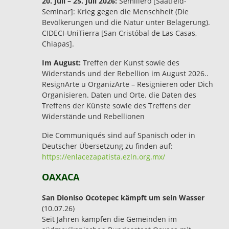
20. Juli – 25. Juli 2026:
Semillero [Saatfeld-
Seminar]: Krieg gegen die Menschheit (Die
Bevölkerungen und die Natur unter Belagerung).
CIDECI-UniTierra [San Cristóbal de Las Casas,
Chiapas].
Im August:
Treffen der Kunst sowie des
Widerstands und der Rebellion im August 2026..
ResignArte u OrganizArte – Resignieren oder Dich
Organisieren. Daten und Orte. die Daten des
Treffens der Künste sowie des Treffens der
Widerstände und Rebellionen
Die Communiqués sind auf Spanisch oder in
Deutscher Übersetzung zu finden auf:
https://enlacezapatista.ezln.org.mx/
OAXACA
San Dioniso Ocotepec kämpft um sein Wasser
(10.07.26)
Seit Jahren kämpfen die Gemeinden im