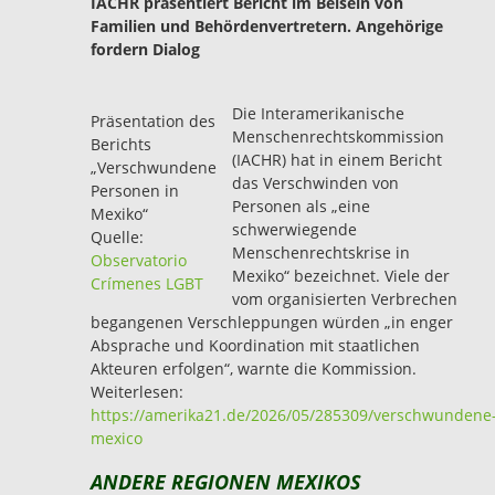
IACHR präsentiert Bericht im Beisein von
Familien und Behördenvertretern. Angehörige
fordern Dialog
Die Interamerikanische
Präsentation des
Menschenrechtskommission
Berichts
(IACHR) hat in einem Bericht
„Verschwundene
das Verschwinden von
Personen in
Personen als „eine
Mexiko“
schwerwiegende
Quelle:
Menschenrechtskrise in
Observatorio
Mexiko“ bezeichnet. Viele der
Crímenes LGBT
vom organisierten Verbrechen
begangenen Verschleppungen würden „in enger
Absprache und Koordination mit staatlichen
Akteuren erfolgen“, warnte die Kommission.
Weiterlesen:
https://amerika21.de/2026/05/285309/verschwundene
mexico
ANDERE REGIONEN MEXIKOS