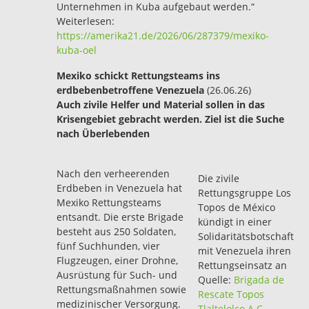
Unternehmen in Kuba aufgebaut werden.“
Weiterlesen:
https://amerika21.de/2026/06/287379/mexiko-
kuba-oel
Mexiko schickt Rettungsteams ins
erdbebenbetroffene Venezuela
(26.06.26)
Auch zivile Helfer und Material sollen in das
Krisengebiet gebracht werden. Ziel ist die Suche
nach Überlebenden
Nach den verheerenden
Die zivile
Erdbeben in Venezuela hat
Rettungsgruppe Los
Mexiko Rettungsteams
Topos de México
entsandt. Die erste Brigade
kündigt in einer
besteht aus 250 Soldaten,
Solidaritätsbotschaft
fünf Suchhunden, vier
mit Venezuela ihren
Flugzeugen, einer Drohne,
Rettungseinsatz an
Ausrüstung für Such- und
Quelle:
Brigada de
Rettungsmaßnahmen sowie
Rescate Topos
medizinischer Versorgung.
Tlaltelolco A.C.