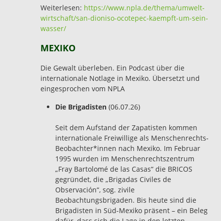
Weiterlesen:
https://www.npla.de/thema/umwelt-
wirtschaft/san-dioniso-ocotepec-kaempft-um-sein-
wasser/
MEXIKO
Die Gewalt überleben. Ein Podcast über die
internationale Notlage in Mexiko. Übersetzt und
eingesprochen vom NPLA
Die Brigadisten
(06.07.26)
Seit dem Aufstand der Zapatisten kommen
internationale Freiwillige als Menschenrechts-
Beobachter*innen nach Mexiko. Im Februar
1995 wurden im Menschenrechtszentrum
„Fray Bartolomé de las Casas“ die BRICOS
gegründet, die „Brigadas Civiles de
Observación“, sog. zivile
Beobachtungsbrigaden. Bis heute sind die
Brigadisten in Süd-Mexiko präsent – ein Beleg
dafür, dass sich die Lage in den letzten