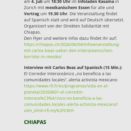
am
4. Juli
um
18:30 Uhr
im
Infoladen Kasama
in
Zürich mit
mexikanischem Essen
für alle und
Vortrag
um
19.30 Uhr
. Die Veranstaltung findet
auf Spanisch statt und wird auf Deutsch übersetzt.
Organisiert von der Direkten Solidarität mit
Chiapas.
Den Flyer und weitere Infos dazu findet ihr auf:
https://chiapas.ch/2026/06/04/infoveranstaltung-
mit-carlos-beas-ueber-den-interozeanischen-
korridor-in-mexiko/
Interview mit Carlos Beas auf Spanisch (15 Min.):
El Corredor Interoceánico „no beneficia a las
comunidades locales“, alerta activista mexicano
https://www.rfi.fr/es/programas/vida-en-el-
planeta/20260601-el-corredor-
interoce%C3%A1nico-no-beneficia-a-las-
comunidades-locales-alerta-activista-mexicano?
utm_slink=rfi.my%2FCkhh
CHIAPAS