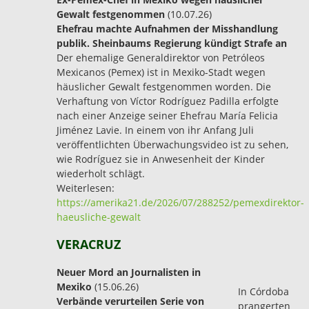
Gewalt festgenommen
(10.07.26)
Ehefrau machte Aufnahmen der Misshandlung
publik. Sheinbaums Regierung kündigt Strafe an
Der ehemalige Generaldirektor von Petróleos
Mexicanos (Pemex) ist in Mexiko-Stadt wegen
häuslicher Gewalt festgenommen worden. Die
Verhaftung von Víctor Rodríguez Padilla erfolgte
nach einer Anzeige seiner Ehefrau María Felicia
Jiménez Lavie. In einem von ihr Anfang Juli
veröffentlichten Überwachungsvideo ist zu sehen,
wie Rodríguez sie in Anwesenheit der Kinder
wiederholt schlägt.
Weiterlesen:
https://amerika21.de/2026/07/288252/pemexdirektor-
haeusliche-gewalt
VERACRUZ
Neuer Mord an Journalisten in
Mexiko
(15.06.26)
In Córdoba
Verbände verurteilen Serie von
prangerten