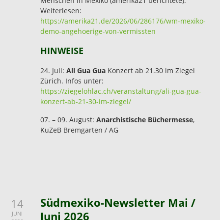
Menschen in Mexiko (amerika21 berichtete).
Weiterlesen:
https://amerika21.de/2026/06/286176/wm-mexiko-
demo-angehoerige-von-vermissten
HINWEISE
24. Juli:
Ali Gua Gua
Konzert ab 21.30 im Ziegel
Zürich. Infos unter:
https://ziegelohlac.ch/veranstaltung/ali-gua-gua-
konzert-ab-21-30-im-ziegel/
07. – 09. August:
Anarchistische Büchermesse
,
KuZeB Bremgarten / AG
Südmexiko-Newsletter Mai /
14
Juni 2026
JUNI