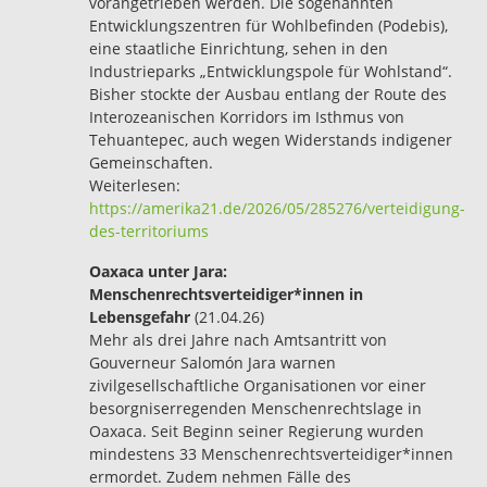
vorangetrieben werden. Die sogenannten
Entwicklungszentren für Wohlbefinden (Podebis),
eine staatliche Einrichtung, sehen in den
Industrieparks „Entwicklungspole für Wohlstand“.
Bisher stockte der Ausbau entlang der Route des
Interozeanischen Korridors im Isthmus von
Tehuantepec, auch wegen Widerstands indigener
Gemeinschaften.
Weiterlesen:
https://amerika21.de/2026/05/285276/verteidigung-
des-territoriums
Oaxaca unter Jara:
Menschenrechtsverteidiger*innen in
Lebensgefahr
(21.04.26)
Mehr als drei Jahre nach Amtsantritt von
Gouverneur Salomón Jara warnen
zivilgesellschaftliche Organisationen vor einer
besorgniserregenden Menschenrechtslage in
Oaxaca. Seit Beginn seiner Regierung wurden
mindestens 33 Menschenrechtsverteidiger*innen
ermordet. Zudem nehmen Fälle des