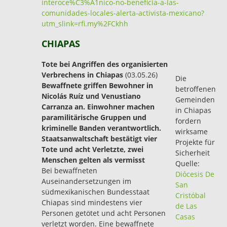
interoce%C3%A1nico-no-beneficia-a-las-
comunidades-locales-alerta-activista-mexicano?
utm_slink=rfi.my%2FCkhh
CHIAPAS
Tote bei Angriffen des organisierten
Verbrechens in Chiapas
(03.05.26)
Die
Bewaffnete griffen Bewohner in
betroffenen
Nicolás Ruíz und Venustiano
Gemeinden
Carranza an. Einwohner machen
in Chiapas
paramilitärische Gruppen und
fordern
kriminelle Banden verantwortlich.
wirksame
Staatsanwaltschaft bestätigt vier
Projekte für
Tote und acht Verletzte, zwei
Sicherheit
Menschen gelten als vermisst
Quelle:
Bei bewaffneten
Diócesis De
Auseinandersetzungen im
San
südmexikanischen Bundesstaat
Cristóbal
Chiapas sind mindestens vier
de Las
Personen getötet und acht Personen
Casas
verletzt worden. Eine bewaffnete