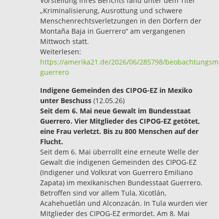
Vorstellung ihres Berichts fand unter dem Titel
„Kriminalisierung, Ausrottung und schwere
Menschenrechtsverletzungen in den Dörfern der
Montaña Baja in Guerrero“ am vergangenen
Mittwoch statt.
Weiterlesen:
https://amerika21.de/2026/06/285798/beobachtungsmi
guerrero
Indigene Gemeinden des CIPOG-EZ in Mexiko
unter Beschuss
(12.05.26)
Seit dem 6. Mai neue Gewalt im Bundesstaat
Guerrero. Vier Mitglieder des CIPOG-EZ getötet,
eine Frau verletzt. Bis zu 800 Menschen auf der
Flucht.
Seit dem 6. Mai überrollt eine erneute Welle der
Gewalt die indigenen Gemeinden des CIPOG-EZ
(Indigener und Volksrat von Guerrero Emiliano
Zapata) im mexikanischen Bundesstaat Guerrero.
Betroffen sind vor allem Tula, Xicotlán,
Acahehuetlán und Alconzacán. In Tula wurden vier
Mitglieder des CIPOG-EZ ermordet. Am 8. Mai