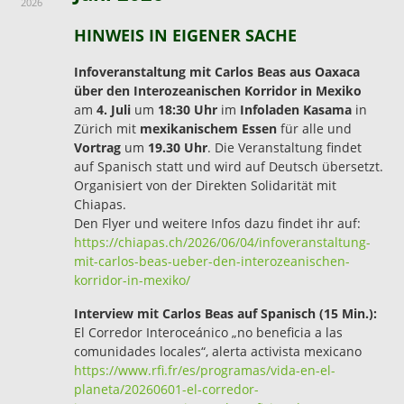
2026
HINWEIS IN EIGENER SACHE
Infoveranstaltung mit Carlos Beas aus Oaxaca
über den Interozeanischen Korridor in Mexiko
am
4. Juli
um
18:30 Uhr
im
Infoladen Kasama
in
Zürich mit
mexikanischem Essen
für alle und
Vortrag
um
19.30 Uhr
. Die Veranstaltung findet
auf Spanisch statt und wird auf Deutsch übersetzt.
Organisiert von der Direkten Solidarität mit
Chiapas.
Den Flyer und weitere Infos dazu findet ihr auf:
https://chiapas.ch/2026/06/04/infoveranstaltung-
mit-carlos-beas-ueber-den-interozeanischen-
korridor-in-mexiko/
Interview mit Carlos Beas auf Spanisch (15 Min.):
El Corredor Interoceánico „no beneficia a las
comunidades locales“, alerta activista mexicano
https://www.rfi.fr/es/programas/vida-en-el-
planeta/20260601-el-corredor-