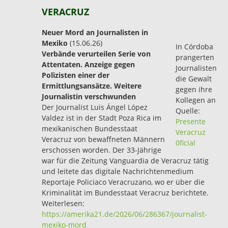
VERACRUZ
Neuer Mord an Journalisten in
Mexiko
(15.06.26)
In Córdoba
Verbände verurteilen Serie von
prangerten
Attentaten. Anzeige gegen
Journalisten
Polizisten einer der
die Gewalt
Ermittlungsansätze. Weitere
gegen ihre
Journalistin verschwunden
Kollegen an
Der Journalist Luis Ángel López
Quelle:
Valdez ist in der Stadt Poza Rica im
Presente
mexikanischen Bundesstaat
Veracruz
Veracruz von bewaffneten Männern
0ficial
erschossen worden. Der 33-Jährige
war für die Zeitung Vanguardia de Veracruz tätig
und leitete das digitale Nachrichtenmedium
Reportaje Policiaco Veracruzano, wo er über die
Kriminalität im Bundesstaat Veracruz berichtete.
Weiterlesen:
https://amerika21.de/2026/06/286367/journalist-
mexiko-mord