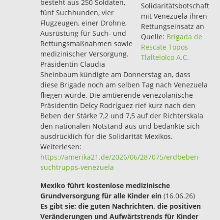
besteht aus 250 Soldaten,
Solidaritätsbotschaft
fünf Suchhunden, vier
mit Venezuela ihren
Flugzeugen, einer Drohne,
Rettungseinsatz an
Ausrüstung für Such- und
Quelle:
Brigada de
Rettungsmaßnahmen sowie
Rescate Topos
medizinischer Versorgung.
Tlaltelolco A.C.
Präsidentin Claudia
Sheinbaum kündigte am Donnerstag an, dass
diese Brigade noch am selben Tag nach Venezuela
fliegen würde. Die amtierende venezolanische
Präsidentin Delcy Rodríguez rief kurz nach den
Beben der Stärke 7,2 und 7,5 auf der Richterskala
den nationalen Notstand aus und bedankte sich
ausdrücklich für die Solidarität Mexikos.
Weiterlesen:
https://amerika21.de/2026/06/287075/erdbeben-
suchtrupps-venezuela
Mexiko führt kostenlose medizinische
Grundversorgung für alle Kinder ein
(16.06.26)
Es gibt sie: die guten Nachrichten, die positiven
Veränderungen und Aufwärtstrends für Kinder