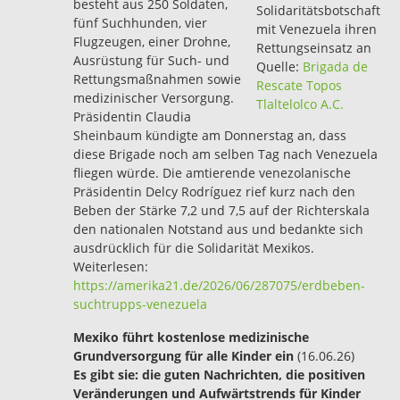
besteht aus 250 Soldaten,
Solidaritätsbotschaft
fünf Suchhunden, vier
mit Venezuela ihren
Flugzeugen, einer Drohne,
Rettungseinsatz an
Ausrüstung für Such- und
Quelle:
Brigada de
Rettungsmaßnahmen sowie
Rescate Topos
medizinischer Versorgung.
Tlaltelolco A.C.
Präsidentin Claudia
Sheinbaum kündigte am Donnerstag an, dass
diese Brigade noch am selben Tag nach Venezuela
fliegen würde. Die amtierende venezolanische
Präsidentin Delcy Rodríguez rief kurz nach den
Beben der Stärke 7,2 und 7,5 auf der Richterskala
den nationalen Notstand aus und bedankte sich
ausdrücklich für die Solidarität Mexikos.
Weiterlesen:
https://amerika21.de/2026/06/287075/erdbeben-
suchtrupps-venezuela
Mexiko führt kostenlose medizinische
Grundversorgung für alle Kinder ein
(16.06.26)
Es gibt sie: die guten Nachrichten, die positiven
Veränderungen und Aufwärtstrends für Kinder