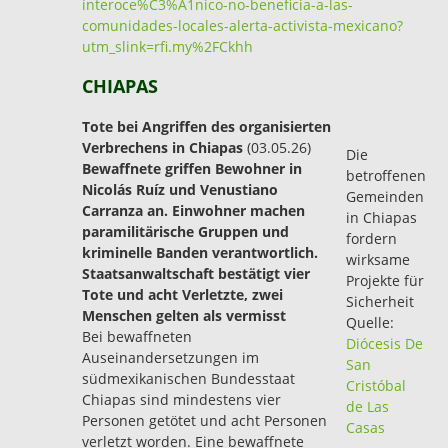
interoce%C3%A1nico-no-beneficia-a-las-
comunidades-locales-alerta-activista-mexicano?
utm_slink=rfi.my%2FCkhh
CHIAPAS
Tote bei Angriffen des organisierten
Verbrechens in Chiapas
(03.05.26)
Die
Bewaffnete griffen Bewohner in
betroffenen
Nicolás Ruíz und Venustiano
Gemeinden
Carranza an. Einwohner machen
in Chiapas
paramilitärische Gruppen und
fordern
kriminelle Banden verantwortlich.
wirksame
Staatsanwaltschaft bestätigt vier
Projekte für
Tote und acht Verletzte, zwei
Sicherheit
Menschen gelten als vermisst
Quelle:
Bei bewaffneten
Diócesis De
Auseinandersetzungen im
San
südmexikanischen Bundesstaat
Cristóbal
Chiapas sind mindestens vier
de Las
Personen getötet und acht Personen
Casas
verletzt worden. Eine bewaffnete