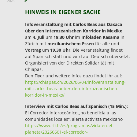
2026
HINWEIS IN EIGENER SACHE
Infoveranstaltung mit Carlos Beas aus Oaxaca
über den Interozeanischen Korridor in Mexiko
am
4. Juli
um
18:30 Uhr
im
Infoladen Kasama
in
Zürich mit
mexikanischem Essen
für alle und
Vortrag
um
19.30 Uhr
. Die Veranstaltung findet
auf Spanisch statt und wird auf Deutsch übersetzt.
Organisiert von der Direkten Solidarität mit
Chiapas.
Den Flyer und weitere Infos dazu findet ihr auf:
https://chiapas.ch/2026/06/04/infoveranstaltung-
mit-carlos-beas-ueber-den-interozeanischen-
korridor-in-mexiko/
Interview mit Carlos Beas auf Spanisch (15 Min.):
El Corredor Interoceánico „no beneficia a las
comunidades locales“, alerta activista mexicano
https://www.rfi.fr/es/programas/vida-en-el-
planeta/20260601-el-corredor-