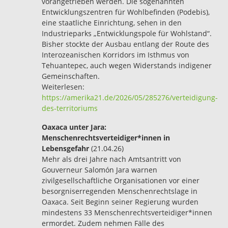
vorangetrieben werden. Die sogenannten
Entwicklungszentren für Wohlbefinden (Podebis),
eine staatliche Einrichtung, sehen in den
Industrieparks „Entwicklungspole für Wohlstand“.
Bisher stockte der Ausbau entlang der Route des
Interozeanischen Korridors im Isthmus von
Tehuantepec, auch wegen Widerstands indigener
Gemeinschaften.
Weiterlesen:
https://amerika21.de/2026/05/285276/verteidigung-
des-territoriums
Oaxaca unter Jara:
Menschenrechtsverteidiger*innen in
Lebensgefahr
(21.04.26)
Mehr als drei Jahre nach Amtsantritt von
Gouverneur Salomón Jara warnen
zivilgesellschaftliche Organisationen vor einer
besorgniserregenden Menschenrechtslage in
Oaxaca. Seit Beginn seiner Regierung wurden
mindestens 33 Menschenrechtsverteidiger*innen
ermordet. Zudem nehmen Fälle des