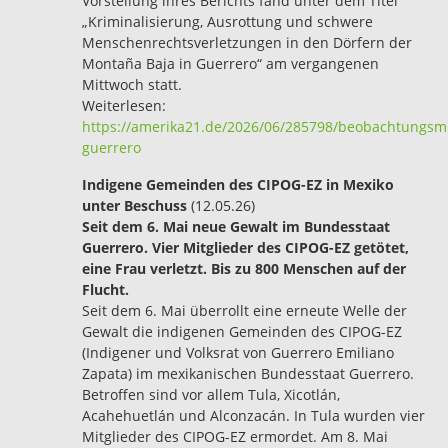
Vorstellung ihres Berichts fand unter dem Titel
„Kriminalisierung, Ausrottung und schwere
Menschenrechtsverletzungen in den Dörfern der
Montaña Baja in Guerrero“ am vergangenen
Mittwoch statt.
Weiterlesen:
https://amerika21.de/2026/06/285798/beobachtungsmi
guerrero
Indigene Gemeinden des CIPOG-EZ in Mexiko
unter Beschuss
(12.05.26)
Seit dem 6. Mai neue Gewalt im Bundesstaat
Guerrero. Vier Mitglieder des CIPOG-EZ getötet,
eine Frau verletzt. Bis zu 800 Menschen auf der
Flucht.
Seit dem 6. Mai überrollt eine erneute Welle der
Gewalt die indigenen Gemeinden des CIPOG-EZ
(Indigener und Volksrat von Guerrero Emiliano
Zapata) im mexikanischen Bundesstaat Guerrero.
Betroffen sind vor allem Tula, Xicotlán,
Acahehuetlán und Alconzacán. In Tula wurden vier
Mitglieder des CIPOG-EZ ermordet. Am 8. Mai