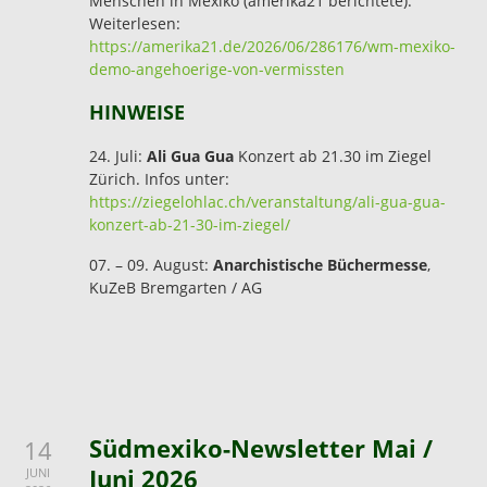
Menschen in Mexiko (amerika21 berichtete).
Weiterlesen:
https://amerika21.de/2026/06/286176/wm-mexiko-
demo-angehoerige-von-vermissten
HINWEISE
24. Juli:
Ali Gua Gua
Konzert ab 21.30 im Ziegel
Zürich. Infos unter:
https://ziegelohlac.ch/veranstaltung/ali-gua-gua-
konzert-ab-21-30-im-ziegel/
07. – 09. August:
Anarchistische Büchermesse
,
KuZeB Bremgarten / AG
Südmexiko-Newsletter Mai /
14
Juni 2026
JUNI