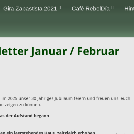
Gira Zapastista 2021
Café RebelDía
Hin
tter Januar / Februar
en im 2025 unser 30 jähriges Jubiläum feiern und freuen uns, euch
pe zeigen zu können.
apas der Aufstand begann
nen ein leerstehendes Haus, zeitgleich erhoben