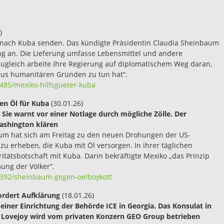
)
 nach Kuba senden. Das kündigte Präsidentin Claudia Sheinbaum
ng an. Die Lieferung umfasse Lebensmittel und andere
Zugleich arbeite ihre Regierung auf diplomatischem Weg daran,
l aus humanitären Gründen zu tun hat“.
485/mexiko-hilfsgueter-kuba
en Öl für Kuba
(30.01.26)
 Sie warnt vor einer Notlage durch mögliche Zölle. Der
Washington klären
aum hat sich am Freitag zu den neuen Drohungen der US-
zu erheben, die Kuba mit Öl versorgen. In ihrer täglichen
tätsbotschaft mit Kuba. Darin bekräftigte Mexiko „das Prinzip
ung der Völker“.
2392/sheinbaum-gegen-oelboykott
fordert Aufklärung
(18.01.26)
 einer Einrichtung der Behörde ICE in Georgia. Das Konsulat in
in Lovejoy wird vom privaten Konzern GEO Group betrieben