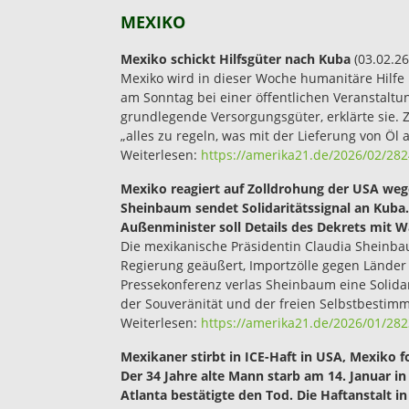
MEXIKO
Mexiko schickt Hilfsgüter nach Kuba
(03.02.26
Mexiko wird in dieser Woche humanitäre Hilfe
am Sonntag bei einer öffentlichen Veranstaltu
grundlegende Versorgungsgüter, erklärte sie. 
„alles zu regeln, was mit der Lieferung von Ö
Weiterlesen:
https://amerika21.de/2026/02/282
Mexiko reagiert auf Zolldrohung der USA weg
Sheinbaum sendet Solidaritätssignal an Kuba.
Außenminister soll Details des Dekrets mit 
Die mexikanische Präsidentin Claudia Sheinb
Regierung geäußert, Importzölle gegen Länder 
Pressekonferenz verlas Sheinbaum eine Solidari
der Souveränität und der freien Selbstbestimm
Weiterlesen:
https://amerika21.de/2026/01/28
Mexikaner stirbt in ICE-Haft in USA, Mexiko 
Der 34 Jahre alte Mann starb am 14. Januar in
Atlanta bestätigte den Tod. Die Haftanstalt 