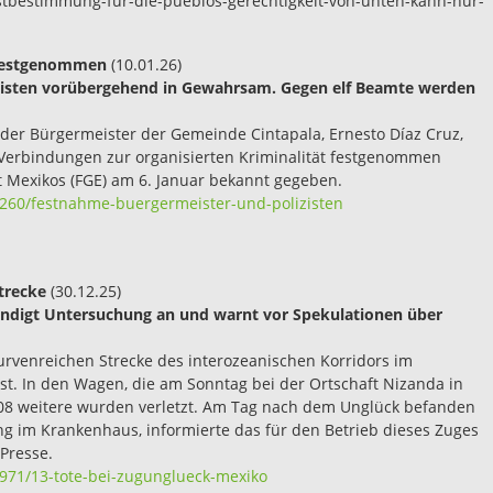
bstbestimmung-fur-die-pueblos-gerechtigkeit-von-unten-kann-nur-
s festgenommen
(10.01.26)
lizisten vorübergehend in Gewahrsam. Gegen elf Beamte werden
der Bürgermeister der Gemeinde Cintapala, Ernesto Díaz Cruz,
rbindungen zur organisierten Kriminalität festgenommen
t Mexikos (FGE) am 6. Januar bekannt gegeben.
1260/festnahme-buergermeister-und-polizisten
trecke
(30.12.25)
kündigt Untersuchung an und warnt vor Spekulationen über
kurvenreichen Strecke des interozeanischen Korridors im
t. In den Wagen, die am Sonntag bei der Ortschaft Nizanda in
 108 weitere wurden verletzt. Am Tag nach dem Unglück befanden
ung im Krankenhaus, informierte das für den Betrieb dieses Zuges
Presse.
9971/13-tote-bei-zugunglueck-mexiko