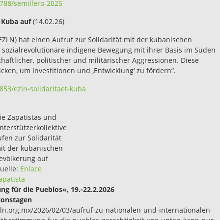
788/semillero-2025
t Kuba auf
(14.02.26)
ZLN) hat einen Aufruf zur Solidarität mit der kubanischen
ne sozialrevolutionäre indigene Bewegung mit ihrer Basis im Süden
haftlicher, politischer und militärischer Aggressionen. Diese
icken, um Investitionen und ‚Entwicklung‘ zu fördern“.
853/ezln-solidaritaet-kuba
ie Zapatistas und
nterstützerkollektive
ufen zur Solidarität
it der kubanischen
evölkerung auf
uelle:
Enlace
apatista
g für die Pueblos«, 19.-22.2.2026
tionstagen
ezln.org.mx/2026/02/03/aufruf-zu-nationalen-und-internationalen-