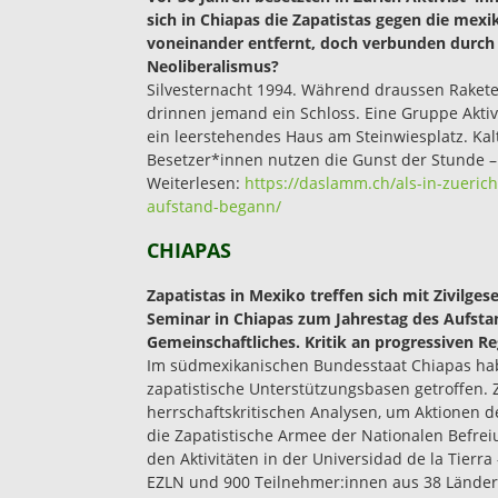
sich in Chiapas die Zapatistas gegen die mex
voneinander entfernt, doch verbunden durch 
Neoliberalismus?
Silvesternacht 1994. Während draussen Rakete
drinnen jemand ein Schloss. Eine Gruppe Aktivi
ein leerstehendes Haus am Steinwiesplatz. Ka
Besetzer*innen nutzen die Gunst der Stunde – 
Weiterlesen:
https://daslamm.ch/als-in-zuerich
aufstand-begann/
CHIAPAS
Zapatistas in Mexiko treffen sich mit Zivilges
Seminar in Chiapas zum Jahrestag des Aufsta
Gemeinschaftliches. Kritik an progressiven R
Im südmexikanischen Bundesstaat Chiapas hab
zapatistische Unterstützungsbasen getroffen. 
herrschaftskritischen Analysen, um Aktionen d
die Zapatistische Armee der Nationalen Befrei
den Aktivitäten in der Universidad de la Tierr
EZLN und 900 Teilnehmer:innen aus 38 Länder