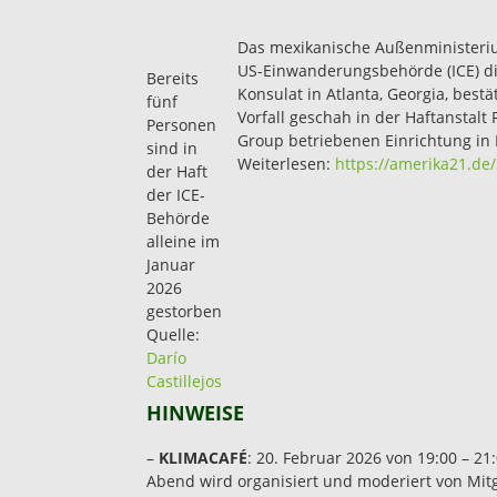
Das mexikanische Außenministeri
US-Einwanderungsbehörde (ICE) di
Bereits
Konsulat in Atlanta, Georgia, best
fünf
Vorfall geschah in der Haftanstal
Personen
Group betriebenen Einrichtung in 
sind in
Weiterlesen:
https://amerika21.de
der Haft
der ICE-
Behörde
alleine im
Januar
2026
gestorben
Quelle:
Darío
Castillejos
HINWEISE
–
KLIMACAFÉ
: 20. Februar 2026 von 19:00 – 21
Abend wird organisiert und moderiert von Mitgl