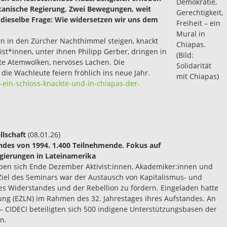
Demokratie,
ikanische Regierung. Zwei Bewegungen, weit
Gerechtigkeit,
dieselbe Frage: Wie widersetzen wir uns dem
Freiheit – ein
Mural in
n in den Zürcher Nachthimmel steigen, knackt
Chiapas.
st*innen, unter ihnen Philipp Gerber, dringen in
(Bild:
lte Atemwolken, nervöses Lachen. Die
Solidarität
die Wachleute feiern fröhlich ins neue Jahr.
mit Chiapas)
-ein-schloss-knackte-und-in-chiapas-der-
ellschaft
(08.01.26)
ndes von 1994. 1.400 Teilnehmende. Fokus auf
egierungen in Lateinamerika
en sich Ende Dezember Aktivist:innen, Akademiker:innen und
Ziel des Seminars war der Austausch von Kapitalismus- und
es Widerstandes und der Rebellion zu fördern. Eingeladen hatte
ung (EZLN) im Rahmen des 32. Jahrestages ihres Aufstandes. An
a – CIDECI beteiligten sich 500 indigene Unterstützungsbasen der
n.