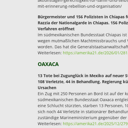
aktionstagen-gerechtigkeit-fur-samir-und-sel
mit-erinnerung-rebellion-und-organisation/
Bürgermeister und 156 Polizisten in Chiapa
Razzia der Nationalgarde in Chiapas. 156 Po
Verfahren eröffnet
Im südmexikanischen Bundesstaat Chiapas ist 
wegen mutmaßlichen Machtmissbrauchs und Ve
worden. Das hat die Generalstaatsanwaltschaf
Weiterlesen:
https://amerika21.de/2026/01/28
OAXACA
13 Tote bei Zugunglück in Mexiko auf neuer S
108 Verletzte, 44 in Behandlung. Regierung 
Ursachen
Ein Zug mit 250 Personen an Bord ist auf der 
südmexikanischen Bundesstaat Oaxaca entgleis
eine Schlucht stürzten, starben 13 Personen,
sich noch 44 Verletzte in stationärer Behandl
zuständige Marineministerium gegenüber der 
Weiterlesen:
https://amerika21.de/2025/12/27