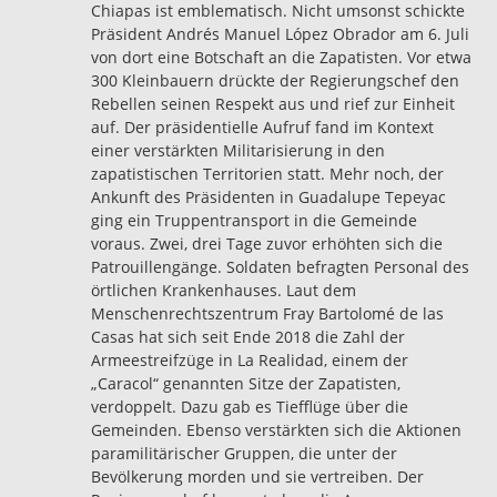
Chiapas ist emblematisch. Nicht umsonst schickte
Präsident Andrés Manuel López Obrador am 6. Juli
von dort eine Botschaft an die Zapatisten. Vor etwa
300 Kleinbauern drückte der Regierungschef den
Rebellen seinen Respekt aus und rief zur Einheit
auf. Der präsidentielle Aufruf fand im Kontext
einer verstärkten Militarisierung in den
zapatistischen Territorien statt. Mehr noch, der
Ankunft des Präsidenten in Guadalupe Tepeyac
ging ein Truppentransport in die Gemeinde
voraus. Zwei, drei Tage zuvor erhöhten sich die
Patrouillengänge. Soldaten befragten Personal des
örtlichen Krankenhauses. Laut dem
Menschenrechtszentrum Fray Bartolomé de las
Casas hat sich seit Ende 2018 die Zahl der
Armeestreifzüge in La Realidad, einem der
„Caracol“ genannten Sitze der Zapatisten,
verdoppelt. Dazu gab es
Tiefflüge
über die
Gemeinden. Ebenso verstärkten sich die Aktionen
paramilitärischer Gruppen, die unter der
Bevölkerung
morden und sie vertreiben
. Der