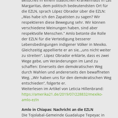
Besuches in einem staatlichen Krankenhaus in Las
Margaritas, dem politisch bedeutendsten Ort für
die EZLN, sprach López Obrador über die EZLN:
„Was habe ich den Zapatisten zu sagen? Wir
respektieren diese Bewegung sehr. Wir können
verschiedene Meinungen haben, sind aber
respektvolle Menschen.“ Amlo betonte die Rolle
der EZLN für die Verteidigung besserer
Lebensbedingungen indigener Völker in Mexiko.
Gleichzeitig appellierte er an sie, „uns nicht weiter
zu streiten“. López Obrador erklärte, dass es zwei
Wege gebe, um Veränderungen im Land zu
schaffen: Einerseits den demokratischen Weg
durch Wahlen und andererseits den bewaffneten
Weg. „Wir haben uns für den demokratischen Weg
entschieden“, folgerte er.
Weiterlesen im Artikel von Leticia Hillenbrand:
https://amerika21.de/2019/07/228832/mexiko-
amlo-ezln
Amlo in Chiapas: Nachricht an die EZLN
Die Tojolabal-Gemeinde Guadalupe Tepeyac in