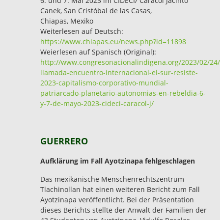
6. und 7. Mai 2023 im CIDECI/ Caracol Jacinto
Canek, San Cristóbal de las Casas,
Chiapas, Mexiko
Weiterlesen auf Deutsch:
https://www.chiapas.eu/news.php?id=11898
Weierlesen auf Spanisch (Original):
http://www.congresonacionalindigena.org/2023/02/24/
llamada-encuentro-internacional-el-sur-resiste-
2023-capitalismo-corporativo-mundial-
patriarcado-planetario-autonomias-en-rebeldia-6-
y-7-de-mayo-2023-cideci-caracol-j/
GUERRERO
Aufklärung im Fall Ayotzinapa fehlgeschlagen
Das mexikanische Menschenrechtszentrum
Tlachinollan hat einen weiteren Bericht zum Fall
Ayotzinapa veröffentlicht. Bei der Präsentation
dieses Berichts stellte der Anwalt der Familien der