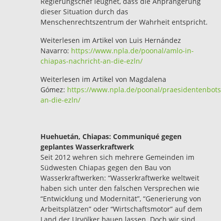
Regierungschef leugnet, dass die Anprangerung
dieser Situation durch das
Menschenrechtszentrum der Wahrheit entspricht.
Weiterlesen im Artikel von Luis Hernández
Navarro:
https://www.npla.de/poonal/amlo-in-
chiapas-nachricht-an-die-ezln/
Weiterlesen im Artikel von Magdalena
Gómez:
https://www.npla.de/poonal/praesidentenbots
an-die-ezln/
Huehuetán, Chiapas: Communiqué gegen
geplantes Wasserkraftwerk
Seit 2012 wehren sich mehrere Gemeinden im
Südwesten Chiapas gegen den Bau von
Wasserkraftwerken: “Wasserkraftwerke weltweit
haben sich unter den falschen Versprechen wie
“Entwicklung und Modernität”, “Generierung von
Arbeitsplätzen” oder “Wirtschaftsmotor” auf dem
Land der Urvölker bauen lassen. Doch wir sind