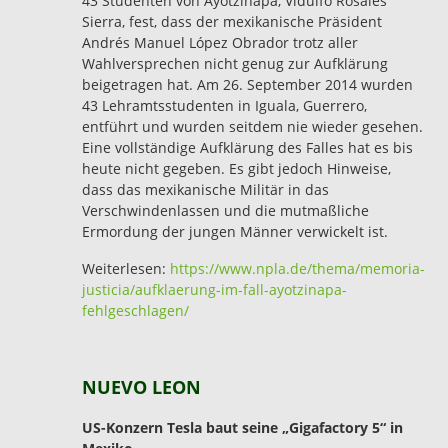
43 Studenten von Ayotzinapa, Vidulfo Rosales
Sierra, fest, dass der mexikanische Präsident
Andrés Manuel López Obrador trotz aller
Wahlversprechen nicht genug zur Aufklärung
beigetragen hat. Am 26. September 2014 wurden
43 Lehramtsstudenten in Iguala, Guerrero,
entführt und wurden seitdem nie wieder gesehen.
Eine vollständige Aufklärung des Falles hat es bis
heute nicht gegeben. Es gibt jedoch Hinweise,
dass das mexikanische Militär in das
Verschwindenlassen und die mutmaßliche
Ermordung der jungen Männer verwickelt ist.
Weiterlesen:
https://www.npla.de/thema/memoria-
justicia/aufklaerung-im-fall-ayotzinapa-
fehlgeschlagen/
NUEVO LEON
US-Konzern Tesla baut seine „Gigafactory 5“ in