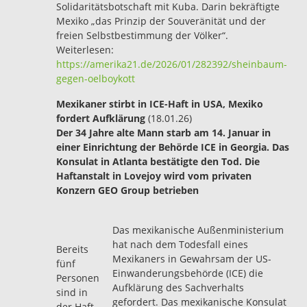
Solidaritätsbotschaft mit Kuba. Darin bekräftigte
Mexiko „das Prinzip der Souveränität und der
freien Selbstbestimmung der Völker“.
Weiterlesen:
https://amerika21.de/2026/01/282392/sheinbaum-
gegen-oelboykott
Mexikaner stirbt in ICE-Haft in USA, Mexiko
fordert Aufklärung
(18.01.26)
Der 34 Jahre alte Mann starb am 14. Januar in
einer Einrichtung der Behörde ICE in Georgia. Das
Konsulat in Atlanta bestätigte den Tod. Die
Haftanstalt in Lovejoy wird vom privaten
Konzern GEO Group betrieben
Das mexikanische Außenministerium
hat nach dem Todesfall eines
Bereits
Mexikaners in Gewahrsam der US-
fünf
Einwanderungsbehörde (ICE) die
Personen
Aufklärung des Sachverhalts
sind in
gefordert. Das mexikanische Konsulat
der Haft