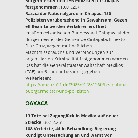
Bürgermeister und 156 Polizisten in Chiapas
festgenommen
(10.01.26)
Razzia der Nationalgarde in Chiapas. 156
Polizisten vorübergehend in Gewahrsam. Gegen
elf Beamte werden Verfahren eröffnet
Im südmexikanischen Bundesstaat Chiapas ist der
Bürgermeister der Gemeinde Cintapala, Ernesto
Díaz Cruz, wegen mutmaßlichen
Machtmissbrauchs und Verbindungen zur
organisierten Kriminalität festgenommen worden.
Das hat die Generalstaatsanwaltschaft Mexikos
(FGE) am 6. Januar bekannt gegeben.
Weiterlesen:
https://amerika21.de/2026/01/281260/festnahme-
buergermeister-und-polizisten
OAXACA
13 Tote bei Zugunglück in Mexiko auf neuer
Strecke
(30.12.25)
108 Verletzte, 44 in Behandlung. Regierung
kündigt Untersuchung an und warnt vor