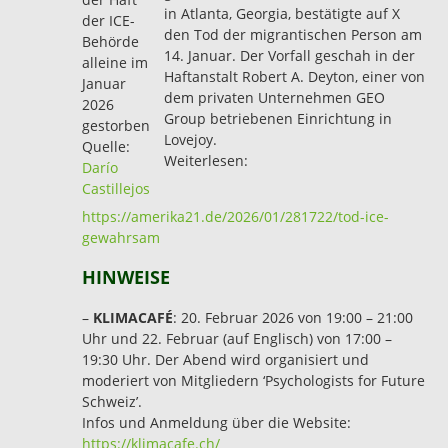
in Atlanta, Georgia, bestätigte auf X
der ICE-
den Tod der migrantischen Person am
Behörde
14. Januar. Der Vorfall geschah in der
alleine im
Haftanstalt Robert A. Deyton, einer von
Januar
dem privaten Unternehmen GEO
2026
Group betriebenen Einrichtung in
gestorben
Lovejoy.
Quelle:
Weiterlesen:
Darío
Castillejos
https://amerika21.de/2026/01/281722/tod-ice-
gewahrsam
HINWEISE
–
KLIMACAFÉ
: 20. Februar 2026 von 19:00 – 21:00
Uhr und 22. Februar (auf Englisch) von 17:00 –
19:30 Uhr. Der Abend wird organisiert und
moderiert von Mitgliedern ‘Psychologists for Future
Schweiz’.
Infos und Anmeldung über die Website:
https://klimacafe.ch/