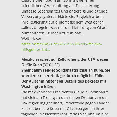
Claudia Sheinbaum am Sonntag bei einer
öffentlichen Veranstaltung an. Die Lieferung
umfasse Lebensmittel und andere grundlegende
Versorgungsgüter, erklärte sie. Zugleich arbeite
ihre Regierung auf diplomatischem Weg daran,
„alles zu regeln, was mit der Lieferung von Öl aus
humanitären Gründen zu tun hat“.
Weiterlesen:
https://amerika21.de/2026/02/282485/mexiko-
hilfsgueter-kuba
Mexiko reagiert auf Zolldrohung der USA wegen
Öl für Kuba
(30.01.26)
Sheinbaum sendet Solidaritätssignal an Kuba. Sie
warnt vor einer Notlage durch mögliche Zölle.
Der Außenminister soll Details des Dekrets mit
Washington klären
Die mexikanische Präsidentin Claudia Sheinbaum
hat sich am Freitag zu den neuen Drohungen der
US-Regierung geäußert, Importzölle gegen Länder
zu erheben, die Kuba mit Öl versorgen. In ihrer
täglichen Pressekonferenz verlas Sheinbaum eine