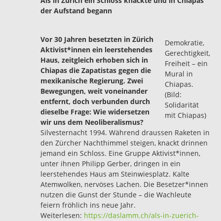
Als in Zürich ein Schloss knackte und in Chiapas
der Aufstand begann
Vor 30 Jahren besetzten in Zürich
Demokratie,
Aktivist*innen ein leerstehendes
Gerechtigkeit,
Haus, zeitgleich erhoben sich in
Freiheit – ein
Chiapas die Zapatistas gegen die
Mural in
mexikanische Regierung. Zwei
Chiapas.
Bewegungen, weit voneinander
(Bild:
entfernt, doch verbunden durch
Solidarität
dieselbe Frage: Wie widersetzen
mit Chiapas)
wir uns dem Neoliberalismus?
Silvesternacht 1994. Während draussen Raketen in
den Zürcher Nachthimmel steigen, knackt drinnen
jemand ein Schloss. Eine Gruppe Aktivist*innen,
unter ihnen Philipp Gerber, dringen in ein
leerstehendes Haus am Steinwiesplatz. Kalte
Atemwolken, nervöses Lachen. Die Besetzer*innen
nutzen die Gunst der Stunde – die Wachleute
feiern fröhlich ins neue Jahr.
Weiterlesen:
https://daslamm.ch/als-in-zuerich-