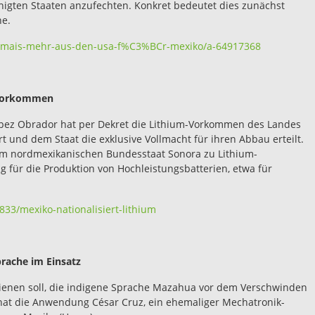
igten Staaten anzufechten. Konkret bedeutet dies zunächst
ne.
-mais-mehr-aus-den-usa-f%C3%BCr-mexiko/a-64917368
m-Vorkommen
pez Obrador hat per Dekret die Lithium-Vorkommen des Landes
 und dem Staat die exklusive Vollmacht für ihren Abbau erteilt.
m nordmexikanischen Bundesstaat Sonora zu Lithium-
g für die Produktion von Hochleistungsbatterien, etwa für
833/mexiko-nationalisiert-lithium
rache im Einsatz
ienen soll, die indigene Sprache Mazahua vor dem Verschwinden
t hat die Anwendung César Cruz, ein ehemaliger Mechatronik-