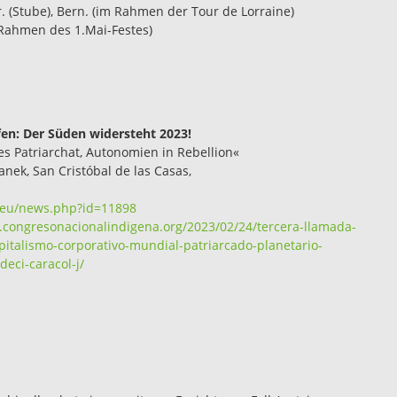
r. (Stube), Bern. (im Rahmen der Tour de Lorraine)
m Rahmen des 1.Mai-Festes)
fen: Der Süden widersteht 2023!
es Patriarchat, Autonomien in Rebellion«
anek, San Cristóbal de las Casas,
.eu/news.php?id=11898
.congresonacionalindigena.org/2023/02/24/tercera-llamada-
pitalismo-corporativo-mundial-patriarcado-planetario-
eci-caracol-j/