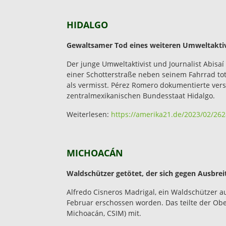
HIDALGO
Gewaltsamer Tod eines weiteren Umweltaktiv
Der junge Umweltaktivist und Journalist Abisaí
einer Schotterstraße neben seinem Fahrrad to
als vermisst. Pérez Romero dokumentierte ve
zentralmexikanischen Bundesstaat Hidalgo.
Weiterlesen:
https://amerika21.de/2023/02/26
MICHOACÁN
Waldschützer getötet, der sich gegen Ausbre
Alfredo Cisneros Madrigal, ein Waldschützer a
Februar erschossen worden. Das teilte der Ob
Michoacán, CSIM) mit.