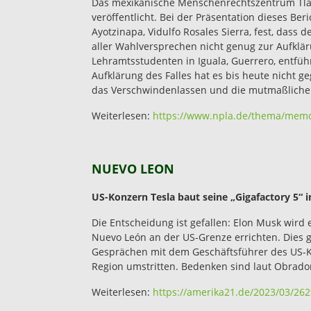
Das mexikanische Menschenrechtszentrum Tlach
veröffentlicht. Bei der Präsentation dieses Ber
Ayotzinapa, Vidulfo Rosales Sierra, fest, dass
aller Wahlversprechen nicht genug zur Aufklä
Lehramtsstudenten in Iguala, Guerrero, entfüh
Aufklärung des Falles hat es bis heute nicht g
das Verschwindenlassen und die mutmaßliche 
Weiterlesen:
https://www.npla.de/thema/memori
NUEVO LEON
US-Konzern Tesla baut seine „Gigafactory 5“ 
Die Entscheidung ist gefallen: Elon Musk wird
Nuevo León an der US-Grenze errichten. Dies
Gesprächen mit dem Geschäftsführer des US-K
Region umstritten. Bedenken sind laut Obrad
Weiterlesen:
https://amerika21.de/2023/03/262