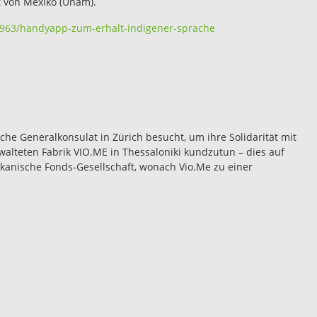
 von Mexiko (Unam).
2963/handyapp-zum-erhalt-indigener-sprache
he Generalkonsulat in Zürich besucht, um ihre Solidarität mit
alteten Fabrik VIO.ME in Thessaloniki kundzutun – dies auf
kanische Fonds-Gesellschaft, wonach Vio.Me zu einer