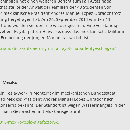
inollan hat einen weiteren Bericht zum Fall Ayotzinapa
ichts stellte der Anwalt der Familien der 43 Studenten von
 der mexikanische Präsident Andrés Manuel López Obrador trotz
rung beigetragen hat. Am 26. September 2014 wurden 43
rt und wurden seitdem nie wieder gesehen. Eine vollständige
egeben. Es gibt jedoch Hinweise, dass das mexikanische Militär in
Ermordung der jungen Männer verwickelt ist.
a-justicia/aufklaerung-im-fall-ayotzinapa-fehlgeschlagen/
in Mexiko
 ein Tesla-Werk in Monterrey im mexikanischen Bundesstaat
 gab Mexikos Präsident Andrés Manuel López Obrador nach
onzerns bekannt. Der Standort ist wegen Wassermangels in der
or nach Gesprächen mit Musk ausgeräumt.
910/mexiko-tesla-gigafactory-5