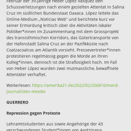
Februar der 39-jährige Heber López Vásquez den
Schussverletzungen nach einem gezielten Attentat in Salina
Cruz im südlichen Bundesstaat Oaxaca. López leitete das
Online-Medium „Noticias Web“ und berichtete kurz vor
seiner Ermordung kritisch über die Aktivitäten lokaler
Politiker*innen im Zusammenhang mit dem Grossprojekt
des transisthmischen Korridors, das Gütertransporte von
der Hafenstadt Salina Cruz an der Pazifikküste nach
Coatzacoalcos am Atlantik vorsieht. Pressevertreter*innen
protestieren regelmässig gegen die Morde an ihren
Kolleg*innen, dennoch ist die Straflosigkeit hoch. Im Fall
von Heber López wurden zwei mutmassliche, bewaffnete
Attentäter verhaftet.
Weiterlesen:
https://amerika21.de/2022/02/256810/mord-
journalisten-mexiko
GUERRERO
Repression gegen Proteste
Lehramtsstudenten aus sowie Angehörige der 43
verschwundenen Student*innen von Ayotzinapa