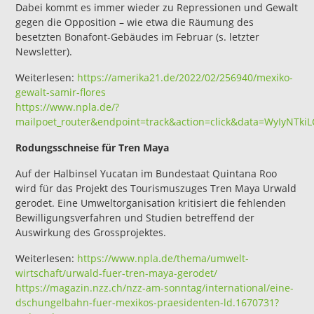
Dabei kommt es immer wieder zu Repressionen und Gewalt
gegen die Opposition – wie etwa die Räumung des
besetzten Bonafont-Gebäudes im Februar (s. letzter
Newsletter).
Weiterlesen:
https://amerika21.de/2022/0
2
/256940/mexiko-
g
ewalt-samir-flores
https://www.npla.de/?
mailpoet_router&endpoint=track&action=click&data=WyIyNT
Rodungsschneise für Tren Maya
Auf der Halbinsel Yucatan im Bundestaat Quintana Roo
wird für das Projekt des Tourismuszuges Tren Maya Urwald
gerodet. Eine Umweltorganisation kritisiert die fehlenden
Bewilligungsverfahren und Studien betreffend der
Auswirkung des Grossprojektes.
Weiterlesen:
https://www.npla.de/thema
/
u
m
welt-
wirtschaft/urwald-fuer-tren-maya-gerodet/
https://magazin.nzz.c
h
/nzz-am-sonntag/international/eine-
dschungelbahn-fuer-mexikos-praesidenten-ld.1670731?