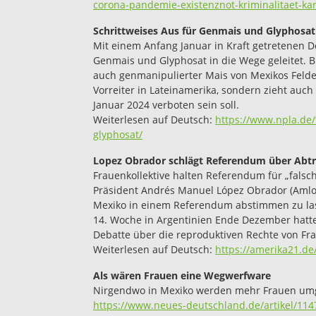
corona-pandemie-existenznot-kriminalitaet-kar
Schrittweises Aus für Genmais und Glyphosat
Mit einem Anfang Januar in Kraft getretenen D
Genmais und Glyphosat in die Wege geleitet. B
auch genmanipulierter Mais von Mexikos Felde
Vorreiter in Lateinamerika, sondern zieht auch
Januar 2024 verboten sein soll.
Weiterlesen auf Deutsch:
https://www.npla.de/
glyphosat/
Lopez Obrador schlägt Referendum über Abtr
Frauenkollektive halten Referendum für „falsc
Präsident Andrés Manuel López Obrador (Amlo) 
Mexiko in einem Referendum abstimmen zu las
14. Woche in Argentinien Ende Dezember hatte
Debatte über die reproduktiven Rechte von Fra
Weiterlesen auf Deutsch:
https://amerika21.d
Als wären Frauen eine Wegwerfware
Nirgendwo in Mexiko werden mehr Frauen umgeb
https://www.neues-deutschland.de/artikel/11