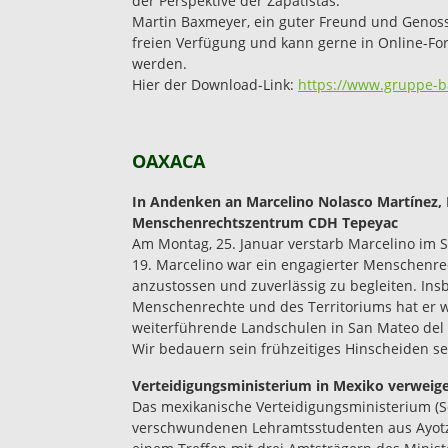
der Perspektive der Zapatistas.
Martin Baxmeyer, ein guter Freund und Genoss
freien Verfügung und kann gerne in Online-F
werden.
Hier der Download-Link:
https://www.gruppe-b
OAXACA
In Andenken an Marcelino Nolasco Martínez,
Menschenrechtszentrum CDH Tepeyac
Am Montag, 25. Januar verstarb Marcelino im S
19. Marcelino war ein engagierter Menschenrech
anzustossen und zuverlässig zu begleiten. Ins
Menschenrechte und des Territoriums hat er w
weiterführende Landschulen in San Mateo del 
Wir bedauern sein frühzeitiges Hinscheiden s
Verteidigungsministerium in Mexiko verweiger
Das mexikanische Verteidigungsministerium (Se
verschwundenen Lehramtsstudenten aus Ayotzi