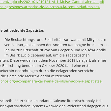
content/uploads/2021/01/210121_AU1_MoisesGandhi_aleman.pdf
vas-agresiones-armadas-de-la-orcao-a-la-comunidad-moises-
eitet bedrohte Zapatistas
Die Beobachtungs- und Solidaritätskarawane mit Mitgliedern
von Basisorganisationen der Anderen Kampagne brach am 11.
Januar zur Ortschaft Nuevo San Gregorio und Moisés-Gandhi
im Bezirk Lucio Cabañas auf, um die zapatistischen
leiten. Diese werden seit dem November 2019 belagert, als eines
r Bedrohung benutzt. Im Oktober 2020 fand eine erste
weiterhin Bedrohungen durch die Belagernden verzeichnet.
f die Gemeinde Moisés-Gandhi verzeichnet.
monos.org/acompanara-caravana-de-observacion-a-zapatistas-
hreibt EZLN-Subcomandante Galeano literarisch, analytisch
tisch-patriarchalen Systems – sowie den Widerstand dagegen aus