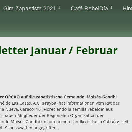
Gira Zapastista 2021
Café RebelDía
Hin
tter Januar / Februar
der ORCAO auf die zapatistische Gemeinde Moisés-Gandhi
 de Las Casas, A.C. (Frayba) hat Informationen vom Rat der
a Nueva, Caracol 10 „Floreciendo la semilla rebelde“ aus
ser haben Mitglieder der Regionalen Organisation der
inde Moisés Gandhi im autonomen Landkreis Lucio Cabañas seit
it Schusswaffen angegriffen.