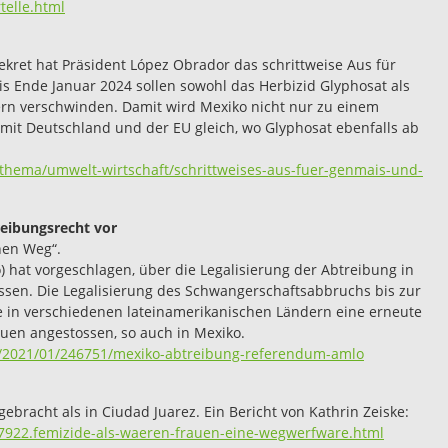
telle.html
ekret hat Präsident López Obrador das schrittweise Aus für
is Ende Januar 2024 sollen sowohl das Herbizid Glyphosat als
rn verschwinden. Damit wird Mexiko nicht nur zu einem
 mit Deutschland und der EU gleich, wo Glyphosat ebenfalls ab
thema/umwelt-wirtschaft/schrittweises-aus-fuer-genmais-
und-
eibungsrecht vor
hen Weg“.
hat vorgeschlagen, über die Legalisierung der Abtreibung in
sen. Die Legalisierung des Schwangerschaftsabbruchs bis zur
 in verschiedenen lateinamerikanischen Ländern eine erneute
uen angestossen, so auch in Mexiko.
e/2021/01/246751/mexiko-abtreibung-referendum-amlo
racht als in Ciudad Juarez. Ein Bericht von Kathrin Zeiske:
47922.femizide-als-waeren-frauen-eine-wegwerfware.html