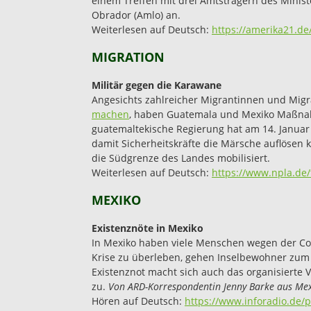
einem Treffen mit drei Amtsträgern des Mini
Obrador (Amlo) an.
Weiterlesen auf Deutsch:
https://amerika21.d
MIGRATION
Militär gegen die Karawane
Angesichts zahlreicher Migrantinnen und Migr
machen
, haben Guatemala und Mexiko Maßnah
guatemaltekische Regierung hat am 14. Janua
damit Sicherheitskräfte die Märsche auflösen
die Südgrenze des Landes mobilisiert.
Weiterlesen auf Deutsch:
https://www.npla.de/
MEXIKO
Existenznöte in Mexiko
In Mexiko haben viele Menschen wegen der Co
Krise zu überleben, gehen Inselbewohner zum
Existenznot macht sich auch das organisiert
zu.
Von ARD-Korrespondentin Jenny Barke aus Me
Hören auf Deutsch:
https://www.inforadio.de