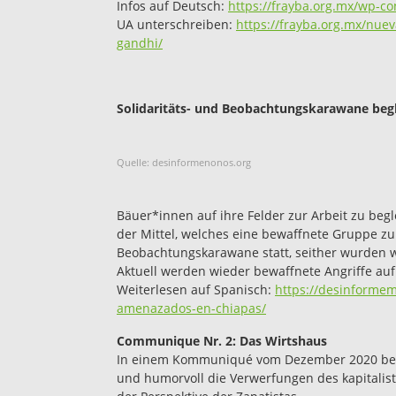
Infos auf Deutsch:
https://frayba.org.mx/wp-
UA unterschreiben:
https://frayba.org.mx/nue
gandhi/
Solidaritäts- und Beobachtungskarawane begl
Quelle: desinformenonos.org
Bäuer*innen auf ihre Felder zur Arbeit zu beg
der Mittel, welches eine bewaffnete Gruppe zu
Beobachtungskarawane statt, seither wurden 
Aktuell werden wieder bewaffnete Angriffe au
Weiterlesen auf Spanisch:
https://desinforme
amenazados-en-chiapas/
Communique Nr. 2: Das Wirtshaus
In einem Kommuniqué vom Dezember 2020 besc
und humorvoll die Verwerfungen des kapitalis