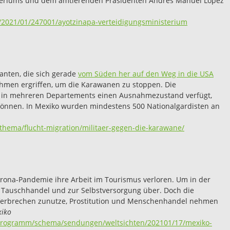
steriums und dem amtierenden Präsidenten Andrés Manuel López
e/2021/01/247001/ayotzinapa-verteidigungsministerium
anten, die sich gerade
vom Süden her auf den Weg in die USA
men ergriffen, um die Karawanen zu stoppen. Die
r in mehreren Departements einen Ausnahmezustand verfügt,
 können. In Mexiko wurden mindestens 500 Nationalgardisten an
thema/flucht-migration/militaer-gegen-die-karawane/
rona-Pandemie ihre Arbeit im Tourismus verloren. Um in der
 Tauschhandel und zur Selbstversorgung über. Doch die
e Verbrechen zunutze, Prostitution und Menschenhandel nehmen
xiko
/programm/schema/sendungen/weltsichten/202101/17/mexiko-