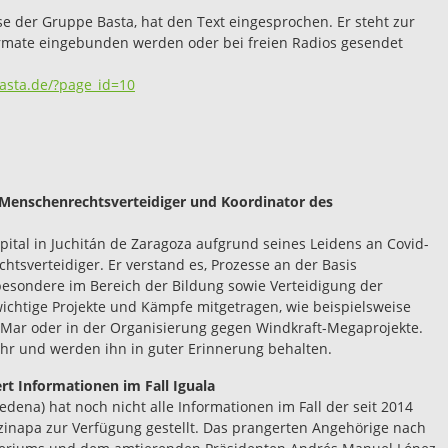
e der Gruppe Basta, hat den Text eingesprochen. Er steht zur
ormate eingebunden werden oder bei freien Radios gesendet
asta.de/?page_id=10
 Menschenrechtsverteidiger und Koordinator des
pital in Juchitán de Zaragoza aufgrund seines Leidens an Covid-
tsverteidiger. Er verstand es, Prozesse an der Basis
besondere im Bereich der Bildung sowie Verteidigung der
ichtige Projekte und Kämpfe mitgetragen, wie beispielsweise
Mar oder in der Organisierung gegen Windkraft-Megaprojekte.
ehr und werden ihn in guter Erinnerung behalten.
t Informationen im Fall Iguala
dena) hat noch nicht alle Informationen im Fall der seit 2014
napa zur Verfügung gestellt. Das prangerten Angehörige nach