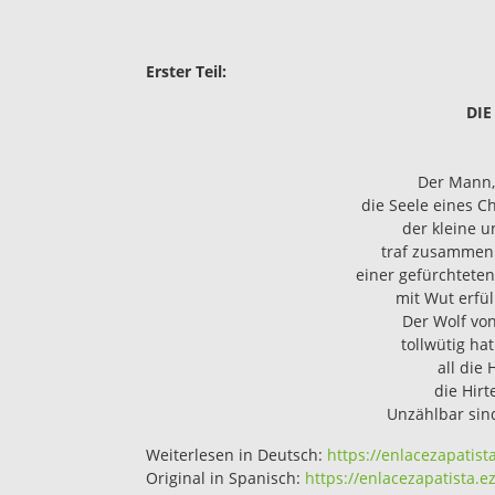
Erster
Teil:
DIE
Der Mann, 
die Seele eines C
der kleine u
traf zusammen 
einer gefürchteten
mit Wut erfü
Der Wolf von
tollwütig ha
all die 
die Hir
Unzählbar sin
Weiterlesen in Deutsch:
https://enlacezapatist
Original in Spanisch:
https://enlacezapatista.e