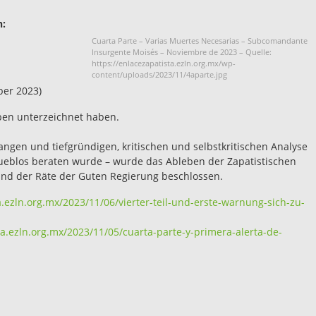
n:
Cuarta Parte – Varias Muertes Necesarias – Subcomandante
Insurgente Moisés – Noviembre de 2023 – Quelle:
https://enlacezapatista.ezln.org.mx/wp-
content/uploads/2023/11/4aparte.jpg
ber 2023)
eben unterzeichnet haben.
angen und tiefgründigen, kritischen und selbstkritischen Analyse
Pueblos beraten wurde – wurde das Ableben der Zapatistischen
nd der Räte der Guten Regierung beschlossen.
a.ezln.org.mx/2023/11/06/vierter-teil-und-erste-warnung-sich-zu-
ta.ezln.org.mx/2023/11/05/cuarta-parte-y-primera-alerta-de-