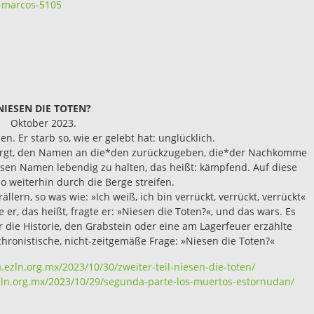
-marcos-5105
NIESEN DIE TOTEN?
Oktober 2023.
n. Er starb so, wie er gelebt hat: unglücklich.
gesorgt, den Namen an die*den zurückzugeben, die*der Nachkomme
iesen Namen lebendig zu halten, das heißt: kämpfend. Auf diese
 weiterhin durch die Berge streifen.
ällern, so was wie: »Ich weiß, ich bin verrückt, verrückt, verrückt«
 er, das heißt, fragte er: »Niesen die Toten?«, und das wars. Es
r die Historie, den Grabstein oder eine am Lagerfeuer erzählte
chronistische, nicht-zeitgemäße Frage: »Niesen die Toten?«
a.ezln.org.mx/2023/10/30/zweiter-teil-niesen-die-toten/
ezln.org.mx/2023/10/29/segunda-parte-los-muertos-estornudan/