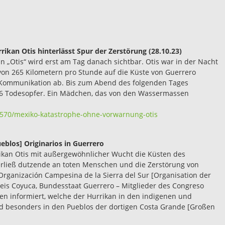
kan Otis hinterlässt Spur der Zerstörung (28.10.23)
„Otis“ wird erst am Tag danach sichtbar. Otis war in der Nacht
von 265 Kilometern pro Stunde auf die Küste von Guerrero
er Kommunikation ab. Bis zum Abend des folgenden Tages
o 36 Todesopfer. Ein Mädchen, das von den Wassermassen
6570/mexiko-katastrophe-ohne-vorwarnung-otis
eblos] Originarios in Guerrero
rikan Otis mit außergewöhnlicher Wucht die Küsten des
terließ dutzende an toten Menschen und die Zerstörung von
rganización Campesina de la Sierra del Sur [Organisation der
reis Coyuca, Bundesstaat Guerrero – Mitglieder des Congreso
en informiert, welche der Hurrikan in den indigenen und
d besonders in den Pueblos der dortigen Costa Grande [Großen