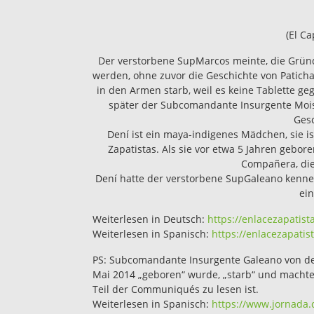
(El C
Der verstorbene SupMarcos meinte, die Gründ
werden, ohne zuvor die Geschichte von Paticha
in den Armen starb, weil es keine Tablette ge
später der Subcomandante Insurgente Moisés
Gesc
Dení ist ein maya-indigenes Mädchen, sie i
Zapatistas. Als sie vor etwa 5 Jahren gebo
Compañera, die 
Dení hatte der verstorbene SupGaleano kennen
ein
Weiterlesen in Deutsch:
https://enlacezapatista
Weiterlesen in Spanisch:
https://enlacezapatis
PS: Subcomandante Insurgente Galeano von der
Mai 2014 „geboren“ wurde, „starb“ und machte 
Teil der Communiqués zu lesen ist.
Weiterlesen in Spanisch:
https://www.jornada.