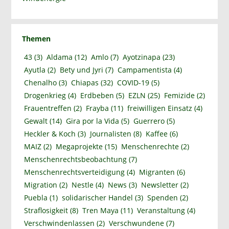
Themen
43
(3)
Aldama
(12)
Amlo
(7)
Ayotzinapa
(23)
Ayutla
(2)
Bety und Jyri
(7)
Campamentista
(4)
Chenalho
(3)
Chiapas
(32)
COVID-19
(5)
Drogenkrieg
(4)
Erdbeben
(5)
EZLN
(25)
Femizide
(2)
Frauentreffen
(2)
Frayba
(11)
freiwilligen Einsatz
(4)
Gewalt
(14)
Gira por la Vida
(5)
Guerrero
(5)
Heckler & Koch
(3)
Journalisten
(8)
Kaffee
(6)
MAIZ
(2)
Megaprojekte
(15)
Menschenrechte
(2)
Menschenrechtsbeobachtung
(7)
Menschenrechtsverteidigung
(4)
Migranten
(6)
Migration
(2)
Nestle
(4)
News
(3)
Newsletter
(2)
Puebla
(1)
solidarischer Handel
(3)
Spenden
(2)
Straflosigkeit
(8)
Tren Maya
(11)
Veranstaltung
(4)
Verschwindenlassen
(2)
Verschwundene
(7)