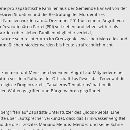
bene pro-zapatistische Familien aus der Gemeinde Banavil von der
ekären Situation und die Bestrafung der Mörder ihres
tal-Familien wurden am 4. Dezember 2011 bei einem Angriff von
 Revolutionären Partei (PRI) vertrieben und leben seither als
 wurden über sieben Familienmitglieder verletzt,
r wurde sein rechter Arm im Grenzgebiet zwischen Mercedes und
tmaßlichen Mörder werden bis heute strafrechtlich nicht
kommen fünf Menschen bei einem Angriff auf Mitglieder einer
ten vor dem Rathaus der Ortschaft Los Reyes das Feuer auf die
ligiöse Drogenkartell „Caballeros Templarios“ hatten die
 den Waffen gegriffen und Bürgerwehren gegründet.
ergriffen auf Zapatista-Unterstützer des Ejidos Puebla. Eine
tte über Lautsprecher verkündet, dass das Trinkwasser vergiftet
 und die drei Tzotziles Mariano Méndez Mendez und seine Söhne