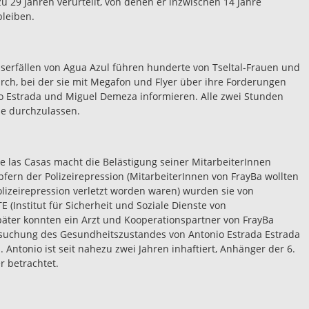
zu 29 Jahren verurteilt, von denen er inzwischen 14 Jahre
bleiben.
erfällen von Agua Azul führen hunderte von Tseltal-Frauen und
rch, bei der sie mit Megafon und Flyer über ihre Forderungen
io Estrada und Miguel Demeza informieren. Alle zwei Stunden
se durchzulassen.
las Casas macht die Belästigung seiner MitarbeiterInnen
fern der Polizeirepression (MitarbeiterInnen von FrayBa wollten
lizeirepression verletzt worden waren) wurden sie von
(Institut für Sicherheit und Soziale Dienste von
päter konnten ein Arzt und Kooperationspartner von FrayBa
rsuchung des Gesundheitszustandes von Antonio Estrada Estrada
Antonio ist seit nahezu zwei Jahren inhaftiert, Anhänger der 6.
r betrachtet.