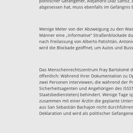
politischer Gefangener, Alejandro Díaz Sántiz, 
abgesessen hat, muss ebenfalls im Gefängnis 
Wenige Meter von der Abzweigung zu den Wass
Männer eine „informative“ Straßenblockade du
nach Freilassung von Alberto Patishtán, Anton
wird die Blockade geöffnet, um Autos und Bus
Das Menschenrechtszentrum Fray Bartolomé de 
öffentlich: Während ihrer Dokumentation zu Op
zwei Personen interviewen, die während der Po
Sicherheitsagenten und Angehörigen des ISSSTE 
Staatsbediensteten) behindert. Wenige Tage s
zusammen mit einer Ärztin die geplante Unte
aus San Sebastián Bachajon nicht durchführen. 
Deklaration und wird als politischer Gefangene