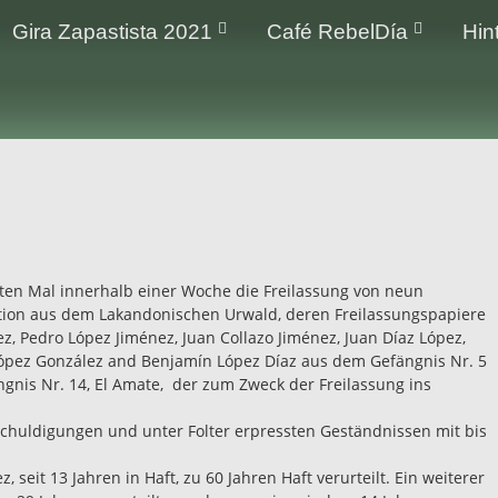
Gira Zapastista 2021
Café RebelDía
Hin
ten Mal innerhalb einer Woche die Freilassung von neun
ation aus dem Lakandonischen Urwald, deren Freilassungspapiere
z, Pedro López Jiménez, Juan Collazo Jiménez, Juan Díaz López,
 López González and Benjamín López Díaz aus dem Gefängnis Nr. 5
nis Nr. 14, El Amate, der zum Zweck der Freilassung ins
schuldigungen und unter Folter erpressten Geständnissen mit bis
 seit 13 Jahren in Haft, zu 60 Jahren Haft verurteilt. Ein weiterer