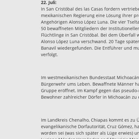
22. Juli:
In San Cristóbal des las Casas fordern vertrie
mexikanischen Regierung eine Lösung ihrer pr
Angehörigen Alonso López Luna. Die vier Tsel
50 bewaffneten Mitgliedern der Institutionellen
Flüchtlinge in San Cristóbal. Bei dem Überfall
Alonso López Luna verschwand. 20 Tage späte
Banavil wiedergefunden. Die Entführer und mu
verfolgt.
Im westmexikanischen Bundesstaat Michoacán 
Bürgerwehr ums Leben. Bewaffnete Männer hat
Gruppe eröffnet. Im Kampf gegen das pseudo-re
Bewohner zahlreicher Dörfer in Michoacán zu
Im Landkreis Chenalho, Chiapas kommt es zu Üb
evangelikanische Dorfautorität, Cruz Gómez, ha
worden sei (was sich später als Lüge erwies)