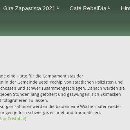
Gira Zapastista 2021
Café RebelDía
Hin
rade eine Hütte für die Campamentistas der
n der Gemeinde Betel Yochip‘ von staatlichen Polizisten und
schossen und schwer zusammengeschlagen. Danach werden sie
 sieben Stunden lang gefoltert und gezwungen, sich Skimasken
 fotografieren zu lassen.
sorganisationen werden die beiden eine Woche später wieder
tzungen jedoch schwer gezeichnet und traumatisiert.
an Cristóbal)