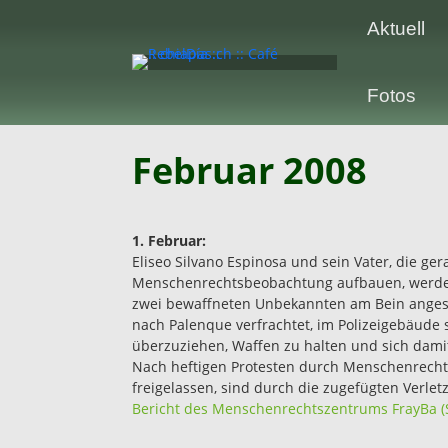
Aktuell
Fotos
Februar 2008
1. Februar:
Eliseo Silvano Espinosa und sein Vater, die ge
Menschenrechtsbeobachtung aufbauen, werden i
zwei bewaffneten Unbekannten am Bein ange
nach Palenque verfrachtet, im Polizeigebäude
überzuziehen, Waffen zu halten und sich damit
Nach heftigen Protesten durch Menschenrecht
freigelassen, sind durch die zugefügten Verle
Bericht des Menschenrechtszentrums FrayBa (S