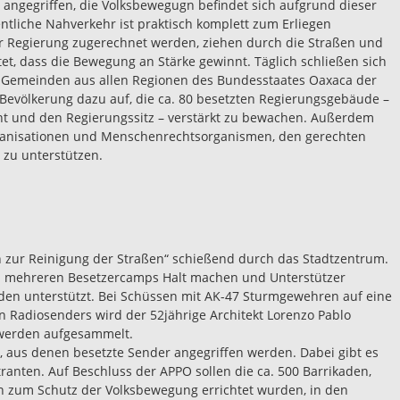
 angegriffen, die Volksbewegugn befindet sich aufgrund dieser
entliche Nahverkehr ist praktisch komplett zum Erliegen
 Regierung zugerechnet werden, ziehen durch die Straßen und
tet, dass die Bewegung an Stärke gewinnt. Täglich schließen sich
Gemeinden aus allen Regionen des Bundesstaates Oaxaca der
Bevölkerung dazu auf, die ca. 80 besetzten Regierungsgebäude –
t und den Regierungssitz – verstärkt zu bewachen. Außerdem
Organisationen und Menschenrechtsorganismen, den gerechten
 zu unterstützen.
ion zur Reinigung der Straßen“ schießend durch das Stadtzentrum.
n an mehreren Besetzercamps Halt machen und Unterstützer
den unterstützt. Bei Schüssen mit AK-47 Sturmgewehren auf eine
Radiosenders wird der 52jährige Architekt Lorenzo Pablo
n werden aufgesammelt.
t, aus denen besetzte Sender angegriffen werden. Dabei gibt es
ranten. Auf Beschluss der APPO sollen die ca. 500 Barrikaden,
an zum Schutz der Volksbewegung errichtet wurden, in den