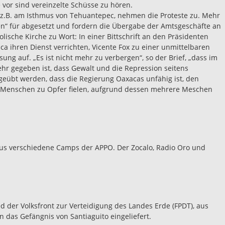
or sind vereinzelte Schüsse zu hören.
z.B. am Isthmus von Tehuantepec, nehmen die Proteste zu. Mehr
n“ für abgesetzt und fordern die Übergabe der Amtsgeschäfte an
lische Kirche zu Wort: In einer Bittschrift an den Präsidenten
aca ihren Dienst verrichten, Vicente Fox zu einer unmittelbaren
sung auf. „Es ist nicht mehr zu verbergen“, so der Brief, „dass im
hr gegeben ist, dass Gewalt und die Repression seitens
geübt werden, dass die Regierung Oaxacas unfähig ist, den
e Menschen zu Opfer fielen, aufgrund dessen mehrere Meschen
us verschiedene Camps der APPO. Der Zocalo, Radio Oro und
ed der Volksfront zur Verteidigung des Landes Erde (FPDT), aus
das Gefängnis von Santiaguito eingeliefert.