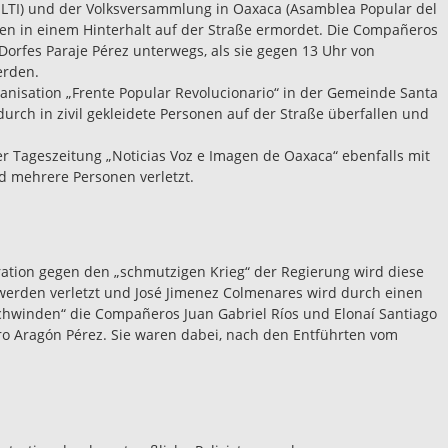
ULTI) und der Volksversammlung in Oaxaca (Asamblea Popular del
en in einem Hinterhalt auf der Straße ermordet. Die Compañeros
Dorfes Paraje Pérez unterwegs, als sie gegen 13 Uhr von
erden.
ganisation „Frente Popular Revolucionario“ in der Gemeinde Santa
rch in zivil gekleidete Personen auf der Straße überfallen und
r Tageszeitung „Noticias Voz e Imagen de Oaxaca“ ebenfalls mit
d mehrere Personen verletzt.
tion gegen den „schmutzigen Krieg“ der Regierung wird diese
werden verletzt und José Jimenez Colmenares wird durch einen
erschwinden“ die Compañeros Juan Gabriel Ríos und Elonaí Santiago
ro Aragón Pérez. Sie waren dabei, nach den Entführten vom