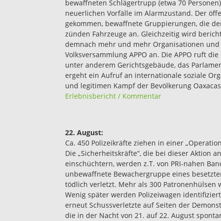
bewaffneten Schlägertrupp (etwa 70 Personen)
neuerlichen Vorfälle im Alarmzustand. Der öff
gekommen, bewaffnete Gruppierungen, die der
zünden Fahrzeuge an. Gleichzeitig wird berich
demnach mehr und mehr Organisationen und 
Volksversammlung APPO an. Die APPO ruft die 
unter anderem Gerichtsgebäude, das Parlamen
ergeht ein Aufruf an internationale soziale 
und legitimen Kampf der Bevölkerung Oaxacas
Erlebnisbericht / Kommentar
22. August:
Ca. 450 Polizeikräfte ziehen in einer „Operat
Die „Sicherheitskräfte“, die bei dieser Aktio
einschüchtern, werden z.T. von PRI-nahen Ban
unbewaffnete Bewachergruppe eines besetzten 
tödlich verletzt. Mehr als 300 Patronenhülse
Wenig später werden Polizeiwagen identifizier
erneut Schussverletzte auf Seiten der Demonst
die in der Nacht von 21. auf 22. August spont