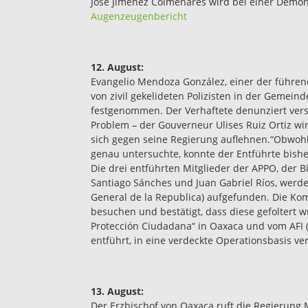
José Jiménez Colmenares wird bei einer Demon
Augenzeugenbericht
12. August:
Evangelio Mendoza González, einer der führe
von zivil gekelideten Polizisten in der Gemein
festgenommen. Der Verhaftete denunziert verst
Problem – der Gouverneur Ulises Ruiz Ortiz wi
sich gegen seine Regierung auflehnen.“Obwohl 
genau untersuchte, konnte der Entführte bishe
Die drei entführten Mitglieder der APPO, der 
Santiago Sánches und Juan Gabriel Ríos, werde
General de la Republica) aufgefunden. Die K
besuchen und bestätigt, dass diese gefoltert w
Protección Ciudadana“ in Oaxaca und vom AFI (A
entführt, in eine verdeckte Operationsbasis 
13. August:
Der Erzbischof von Oaxaca ruft die Regierung 