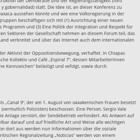
truktion der Demokratie und der Regierungsfähigkeit (foro
y gobernalidad) statt. Die Idee ist, an dieser Konferenz zu
Oaxaca aussehen könnte und wie eine Volksregierung in der
sgruppen beschäftigen sich mit (1) Ausrichtung einer neuen
s Programm und (3) Eine Politik der Integration und Respekt für
llen Sektoren der Gesellschaft nehmen an diesem Forum teil, das
 Land verbreitet und über das Internet auch dem internationalen
der Aktivist der Oppositionsbewegung, verhaftet. In Chiapas
sche Kollektiv und Café „Espiral 7“, dessen MitarbeiterInnen
hne Kennzeichen“ belästigt und vefolgt, sowie durch
s „Canal 9“, der am 1. August von oaxakenischen Frauen besetzt
 (vermutlich Polizisten) beschossen. Eine Person, Sergio Vale
die Anlage zerstört, der Sendebetrieb verhindert. Als Antwort auf
lbar darauf und auf friedliche Art und Weise alle wichtigen
on dort aus werden nun Informationen über die soziale
itischen Regionalzeitung „Noticias“ werden von einem