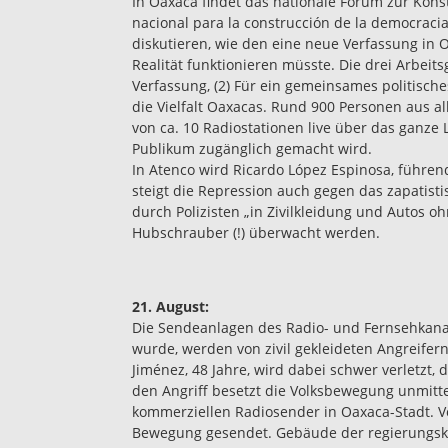
In Oaxaca findet das nationale Forum zur Kons
nacional para la construcción de la democracia 
diskutieren, wie den eine neue Verfassung in 
Realität funktionieren müsste. Die drei Arbeit
Verfassung, (2) Für ein gemeinsames politische
die Vielfalt Oaxacas. Rund 900 Personen aus a
von ca. 10 Radiostationen live über das ganze
Publikum zugänglich gemacht wird.
In Atenco wird Ricardo López Espinosa, führen
steigt die Repression auch gegen das zapatisti
durch Polizisten „in Zivilkleidung und Autos o
Hubschrauber (!) überwacht werden.
21. August:
Die Sendeanlagen des Radio- und Fernsehkanal
wurde, werden von zivil gekleideten Angreifern
Jiménez, 48 Jahre, wird dabei schwer verletzt, 
den Angriff besetzt die Volksbewegung unmitte
kommerziellen Radiosender in Oaxaca-Stadt. V
Bewegung gesendet. Gebäude der regierungskr