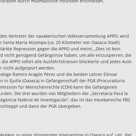
stration durch mutmaßliche Polizisten erschossen.
nden Vertreter der oaxakenischen Volksversammlung APPO, wird
de Santa María Atzompa (ca. 20 Kilometer von Oaxaca-Stadt)
ärkte Repression gegen die APPO und meint, „Dies ist kein
rd nicht genügend Gefängnisse haben, um alle einzusperren, die
die APPO sofort alle Ausfahrtstrassen blockierte und jedes Auto
r nicht aufgespürt werden.
Biologe Ramiro Aragón Pérez und die beiden Lehrer Elinoai
n in Ejutla (Oaxaca) in Gefangenschaft der PGR (Procuraduría
ommission für Menschenrechte (CDH) kann die Gefangenen
urden. Die drei wurden von Mitgliedern der „Secretaria Para la
gencia Federal de Investigación“, das ist das mexikanische FBI)
verschleppt und dann der PGR übergeben.
Mexikos zu einer dringenden Intervention in Oaxaca auf, um „der