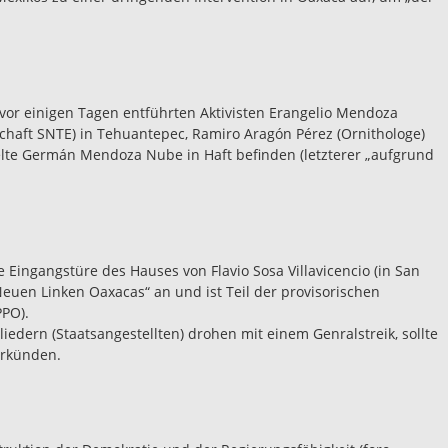
e vor einigen Tagen entführten Aktivisten Erangelio Mendoza
chaft SNTE) in Tehuantepec, Ramiro Aragón Pérez (Ornithologe)
selte Germán Mendoza Nube in Haft befinden (letzterer „aufgrund
ie Eingangstüre des Hauses von Flavio Sosa Villavicencio (in San
„Neuen Linken Oaxacas“ an und ist Teil der provisorischen
PO).
iedern (Staatsangestellten) drohen mit einem Genralstreik, sollte
erkünden.