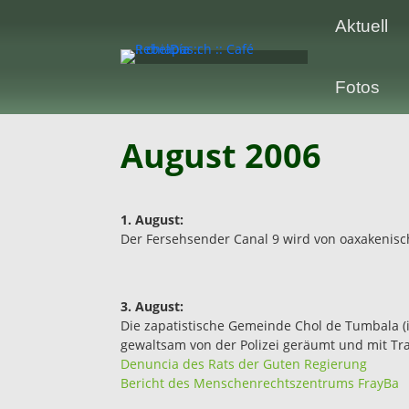
Aktuell
Fotos
August 2006
1. August:
Der Fersehsender Canal 9 wird von oaxakenisc
3. August:
Die zapatistische Gemeinde Chol de Tumbala (i
gewaltsam von der Polizei geräumt und mit Tr
Denuncia des Rats der Guten Regierung
Bericht des Menschenrechtszentrums FrayBa